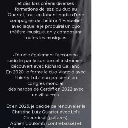
et dès lors créerai diverses
formations de jazz, du duo au
Quartet, tout en faisant partie d'une
compagnie de théâtre "l'Embellie"
avec laquelle je produirai un duo
théâtre-musique, en y composant
toutes les musiques.
J'étudie également l’accordina,
séduite par le son de cet instrument
découvert avec Richard Galliano.
En 2020, je forme le duo Viaggio avec
Thierry Lutz, duo présenté au
congrès mondial
des harpes de Cardiff en 2022 avec
un vif succès.
Et en 2025, je décide de renouveler le
Christine Lutz Quartet avec Loïs
Coeurdeuil (guitares),
Adrien Coulomb (contrebasse) et