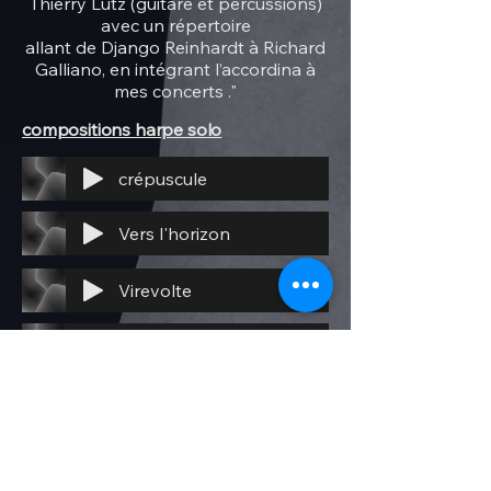
Thierry Lutz (guitare et percussions)
avec un répertoire
allant de Django Reinhardt à Richard
Galliano, en intégrant l’accordina à
mes concerts ."
compositions harpe solo
crépuscule
Vers l'horizon
Virevolte
Douceur d'enfants
Nous deux
Liberté